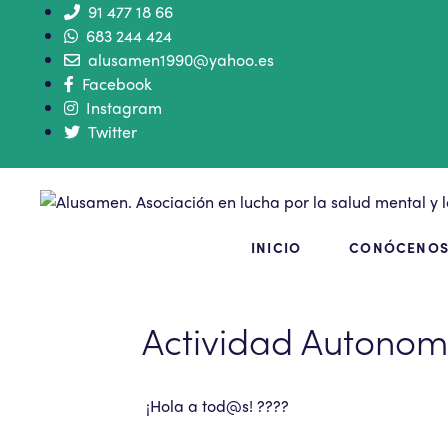
91 477 18 66
683 244 424
alusamen1990@yahoo.es
Facebook
Instagram
Twitter
INICIO
CONÓCENO
Actividad Autonom
¡Hola a tod@s! ????