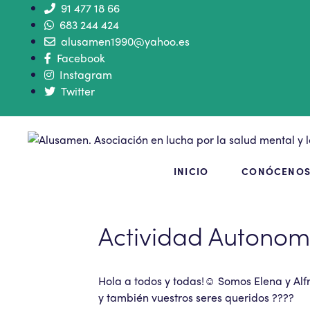
91 477 18 66
683 244 424
alusamen1990@yahoo.es
Facebook
Instagram
Twitter
INICIO
CONÓCENO
Actividad Autonom
Hola a todos y todas!☺️ Somos Elena y Al
y también vuestros seres queridos ????