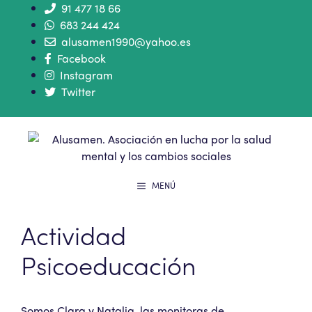
91 477 18 66
683 244 424
alusamen1990@yahoo.es
Facebook
Instagram
Twitter
MENÚ
Actividad
Psicoeducación
Somos Clara y Natalia, las monitoras de