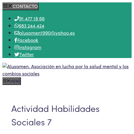
Saltar
CONTACTO
al
91 477 18 66
contenido
683 244 424
alusamen1990@yahoo.es
Facebook
Instagram
Twitter
MENÚ
Actividad Habilidades
Sociales 7