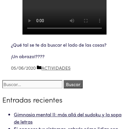
¿Qué tal se te da buscar el lado de las cosas?
¡Un abrazo!????
Categorías
05/06/2020
ACTIVIDADES
Buscar:
Entradas recientes
Gimnasia mental II: más allá del sudoku y la sopa
de letras
Si conoces tus síntomas, sabrás cómo lidiar con