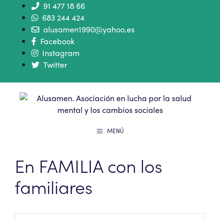
91 477 18 66
683 244 424
alusamen1990@yahoo.es
Facebook
Instagram
Twitter
MENÚ
En FAMILIA con los
familiares