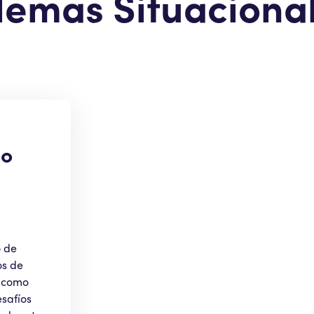
lemas Situaciona
 o
o de
os de
í como
safíos