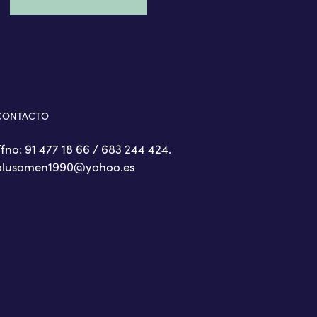
CONTACTO
Tfno: 91 477 18 66 / 683 244 424.
alusamen1990@yahoo.es