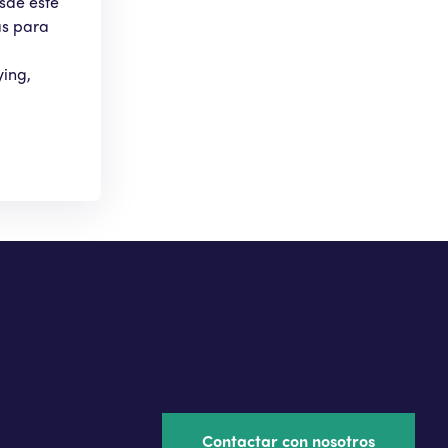
esde este
as para
ying,
Contactar con nosotros