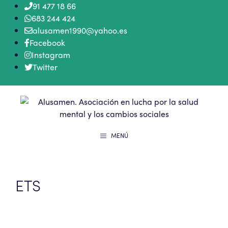
Saltar
91 477 18 66
al
683 244 424
contenido
alusamen1990@yahoo.es
Facebook
Instagram
Twitter
MENÚ
ETS