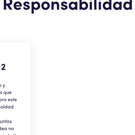
Responsabilidad
 2
o y
os que
ara este
gualdad
guntas
idea no