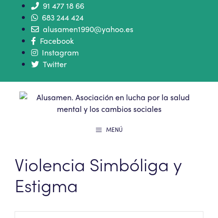
91 477 18 66
683 244 424
alusamen1990@yahoo.es
Facebook
Instagram
Twitter
MENÚ
Violencia Simbóliga y
Estigma