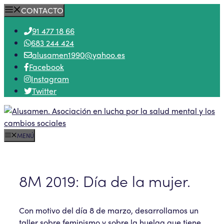
Saltar
CONTACTO
al
91 477 18 66
contenido
683 244 424
alusamen1990@yahoo.es
Facebook
Instagram
Twitter
MENÚ
8M 2019: Día de la mujer.
Con motivo del día 8 de marzo, desarrollamos un
taller sobre feminismo y sobre la huelga que tiene