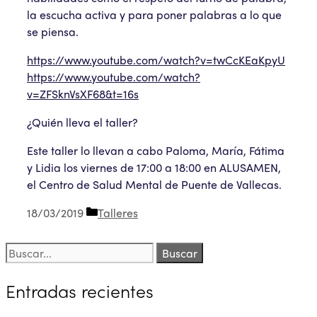
la escucha activa y para poner palabras a lo que
se piensa.
https://www.youtube.com/watch?v=twCcKEaKpyU
https://www.youtube.com/watch?
v=ZFSknVsXF68&t=16s
¿Quién lleva el taller?
Este taller lo llevan a cabo Paloma, María, Fátima
y Lidia los viernes de 17:00 a 18:00 en ALUSAMEN,
el Centro de Salud Mental de Puente de Vallecas.
Categorías
18/03/2019
Talleres
Buscar:
Entradas recientes