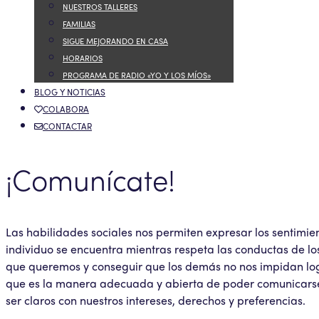
NUESTROS TALLERES
FAMILIAS
SIGUE MEJORANDO EN CASA
HORARIOS
PROGRAMA DE RADIO «YO Y LOS MÍOS»
BLOG Y NOTICIAS
COLABORA
CONTACTAR
¡Comunícate!
Las habilidades sociales nos permiten expresar los sentimie
individuo se encuentra mientras respeta las conductas de los 
que queremos y conseguir que los demás no nos impidan logra
que es la manera adecuada y abierta de poder comunicarse c
ser claros con nuestros intereses, derechos y preferencias.