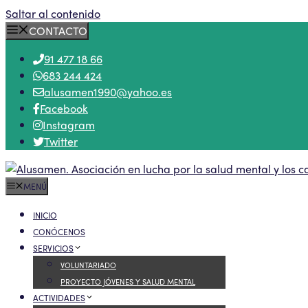
Saltar al contenido
CONTACTO
91 477 18 66
683 244 424
alusamen1990@yahoo.es
Facebook
Instagram
Twitter
MENÚ
INICIO
CONÓCENOS
SERVICIOS
VOLUNTARIADO
PROYECTO JÓVENES Y SALUD MENTAL
ACTIVIDADES