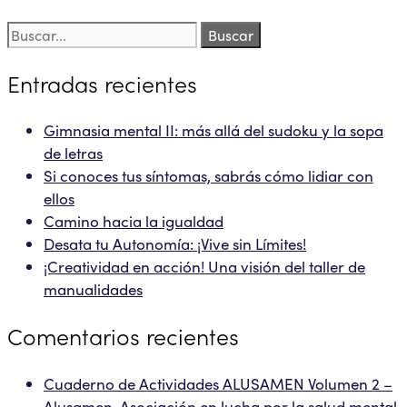
Buscar:
Entradas recientes
Gimnasia mental II: más allá del sudoku y la sopa
de letras
Si conoces tus síntomas, sabrás cómo lidiar con
ellos
Camino hacia la igualdad
Desata tu Autonomía: ¡Vive sin Límites!
¡Creatividad en acción! Una visión del taller de
manualidades
Comentarios recientes
Cuaderno de Actividades ALUSAMEN Volumen 2 –
Alusamen. Asociación en lucha por la salud mental