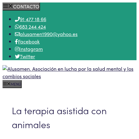
Saltar
CONTACTO
al
91 477 18 66
contenido
683 244 424
alusamen1990@yahoo.es
Facebook
Instagram
Twitter
MENÚ
La terapia asistida con
animales