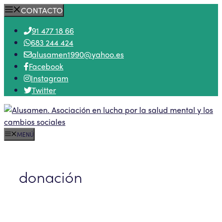
Saltar
CONTACTO
al
91 477 18 66
contenido
683 244 424
alusamen1990@yahoo.es
Facebook
Instagram
Twitter
MENÚ
donación