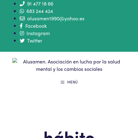
91 477 18 66
683 244 424
alusamen1990@yahoo.es
Facebook
Instagram
Twitter
MENÚ
hábito