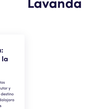
Lavanda
:
 la
tas
utar y
 destino
dalajara
s