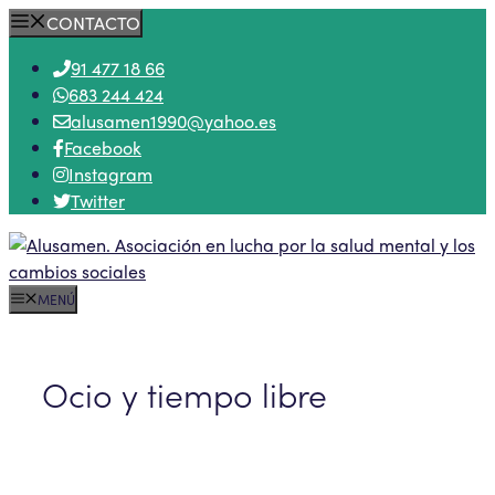
Saltar
CONTACTO
al
91 477 18 66
contenido
683 244 424
alusamen1990@yahoo.es
Facebook
Instagram
Twitter
MENÚ
Ocio y tiempo libre