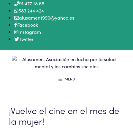
Saltar
91 477 18 66
al
683 244 424
contenido
alusamen1990@yahoo.es
Facebook
Instagram
Twitter
MENÚ
¡Vuelve el cine en el mes de
la mujer!