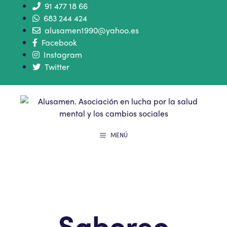
91 477 18 66
683 244 424
alusamen1990@yahoo.es
Facebook
Instagram
Twitter
MENÚ
Saboreo