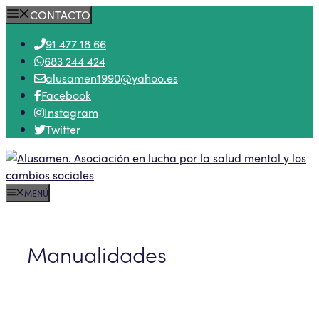
Saltar
CONTACTO
al
91 477 18 66
contenido
683 244 424
alusamen1990@yahoo.es
Facebook
Instagram
Twitter
MENÚ
Manualidades