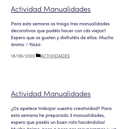
Actividad Manualidades
Para esta semana os traigo tres manualidades
decorativas que podéis hacer con cds viejos!!
Espero que os gusten y disfrutéis de ellas. Mucho
ánimo ✨Yaiza
Categorías
18/06/2020
ACTIVIDADES
Actividad Manualidades
¿Os apetece trabajar vuestra creatividad? Para
esta semana he preparado 3 manualidades,
espero que paséis un buen rato haciéndolas!
Mucho ánimo, poco a poco nos recuperamos ✨ un